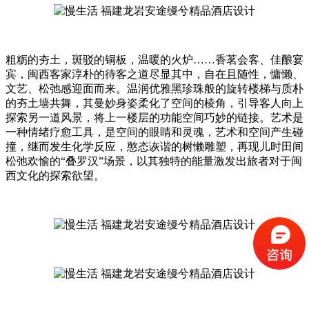
粗粝的夯土，斑驳的铜板，温暖的火炉……香茗会客、佳酿宴
宾，闽西客家淳朴的待客之道尽显其中，自在且随性，慵懒、
文艺、松弛感迎面而来。温润优雅黑珍珠般的旋转楼梯与质朴
的夯土墙共舞，其曼妙身姿柔化了空间的棱角，引导客人向上
探索另一道风景，将上一楼层的功能空间巧妙的链接。艺术是
一种情绪疗愈工具，是空间的眼睛和灵魂，艺术和空间产生碰
撞，继而发生化学反应，憨态诙谐的树懒雕塑，再现儿时田间
松弛欢愉的“叠罗汉”场景，以其独特的能量激发出旅者对于闽
西文化的探索欲望。