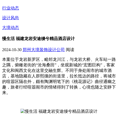
行业动态
设计风尚
大境动态
慢生活 福建龙岩安途缦兮精品酒店设计
2024-10-30
郑州大境装饰设计公司
阅读
本案位于龙岩新罗区，毗邻龙川江，与龙岩大桥、火车站一路
之隅，俯瞰老街的“沧海桑田”，坐观新城的“宏图巨构”，客家
文化和闽西文化在这里交融生辉。不同于身处闹市的城市酒
店，基地隐藏在人群熙攘的街道里，拉长抵达的路径，将城市
的喧嚣区隔在外，颇有陶渊明笔下的《桃花源记》曲径通幽之
趣，旅者行经喧嚣闹市的情绪得到了转换，心境也随之安静下
来。