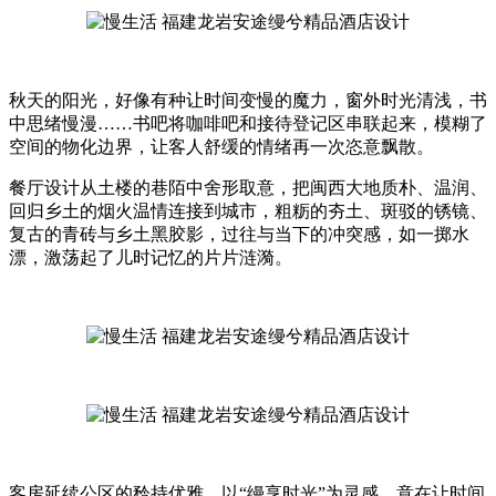
秋天的阳光，好像有种让时间变慢的魔力，窗外时光清浅，书
中思绪慢漫……书吧将咖啡吧和接待登记区串联起来，模糊了
空间的物化边界，让客人舒缓的情绪再一次恣意飘散。
餐厅设计从土楼的巷陌中舍形取意，把闽西大地质朴、温润、
回归乡土的烟火温情连接到城市，粗粝的夯土、斑驳的锈镜、
复古的青砖与乡土黑胶影，过往与当下的冲突感，如一掷水
漂，激荡起了儿时记忆的片片涟漪。
客房延续公区的矜持优雅，以“缦享时光”为灵感，意在让时间