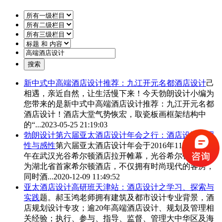
新中式中
高端酒店设计
推荐：九江开元名都酒店设计
己
相遇，亲近自然，让生活慢下来！今天勃朗设计小编为
您带来的是新中式中
高端酒店设计
推荐：九江开元名都
酒店设计！酒店大堂气势恢宏，取瓷板画框架结构中
的“...
2023-05-25 21:19:03
勃朗设计第六届亚太酒店设计年会之行：酒店设计中理
性与感性
第六届亚太酒店设计年会于2016年11月18日上
午在武汉光谷希尔顿酒店拉开帷幕，光谷希尔顿酒店作
为湖北省首家希尔顿酒店，不仅拥有时尚现代的客房，
同时酒...
2020-12-09 11:49:52
亚太酒店设计高研班天津站：酒店设计之学习、探索与
实践
题。郝玉鸿老师拥有建筑及都市设计专业背景，酒
店规划设计专攻；逾20年
高端酒店设计
、规划及管理相
关经验；执行、参与、指导、监督、管理大中华区及海